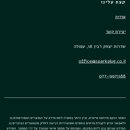
קצת עלינו
אודות
יצירת קשר
שדרות יצחק רבין 18, עפולה
office@sparkplug.co.il
077-9971188
האתר הוקם מיוזמה אישית, ובין היתר במטרה לתת מידע על המוצרים המפורסמים בו
ולאפשר ערוץ לקבלת פרטים נוספים ואפשרויות רכישה לחלק מהמוצרים הנזכרים בו.
המידע שניתן נכון ליום כתיבתו, ומבוסס על מחקר אישי שנערך על ידי המחבר. המידע